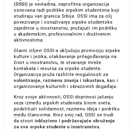
(OSSI)
je nevladina, neprofitna organizacija
osnovana radi podrške srpskim studentima koji
studiraju van granica Srbije. OSSI ima za cilj
povezivanje i osnaživanje srpske studentske
zajednice u inostranstvu, pružajući im podršku
u akademskim, profesionalnim i društvenim
aktivnostima.
Glavni ciljevi OSSI-a uključuju promociju srpske
kulture i jezika, olakšavanje prilagođavanja na
život u inostranstvu, te stvaranje mreže
kontakata i resursa za srpske studente.
Organizacija pruža različite mogućnosti za
volontiranje, razmenu znanja i iskustava
, kao i
organizovanje kulturnih i obrazovnih događaja.
Kroz svoje aktivnosti, OSSI doprinosi jačanju
veza između srpskih studenata širom sveta,
podstičući solidarnost, razmenu ideja i podršku
među članovima. Kroz svoj rad, OSSI se trudi
da stvori
inkluzivno i podržavajuće okruženje
za sve srpske studente u inostranstvu
.