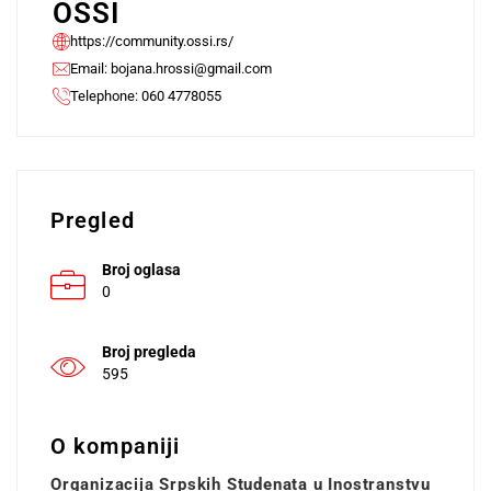
OSSI
https://community.ossi.rs/
Email:
bojana.hrossi@gmail.com
Telephone: 060 4778055
Pregled
Broj oglasa
0
Broj pregleda
595
O kompaniji
Organizacija Srpskih Studenata u Inostranstvu