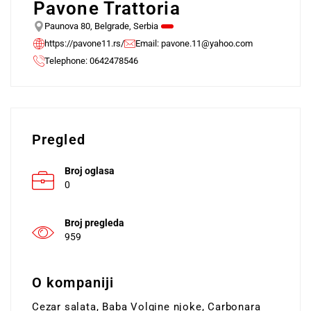
Pavone Trattoria
Paunova 80, Belgrade, Serbia
https://pavone11.rs/
Email:
pavone.11@yahoo.com
Telephone: 0642478546
Pregled
Broj oglasa
0
Broj pregleda
959
O kompaniji
Cezar salata, Baba Volgine njoke, Carbonara