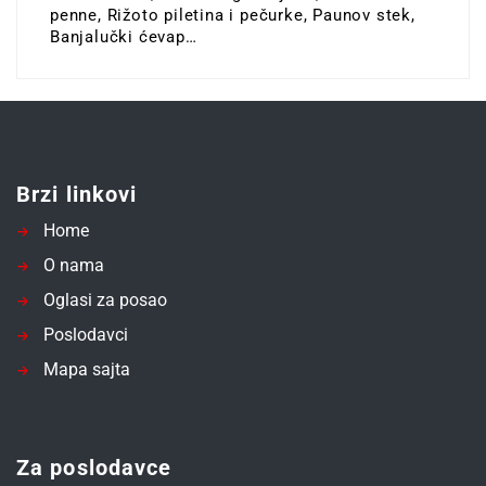
penne, Rižoto piletina i pečurke, Paunov stek,
Banjalučki ćevap…
Brzi linkovi
Home
O nama
Oglasi za posao
Poslodavci
Mapa sajta
Za poslodavce