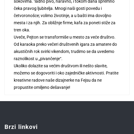
sokovima. ‘ladno pivo, naravno, i tokom dana spremno
čeka pravog ljubitelja. Mnogi naši gosti povedu i
četvoronošce; volimo životinje, a u bašti ima dovoljno
mesta i za njih. Za obližnje firme, kafa za poneti stiže za
tren oka.
Uveče, Pejton se transformiše u mesto za veće društvo.
Od karaoka preko večeri društvenih igara za amatere do
akustičnih rok svirki vikendom, trudimo se da uvedemo
raznolikost u „pivančenje“.
Ukoliko dolazite sa većim društvom ili nešto slavite,
možemo se dogovoriti i oko zajedničke aktivnosti. Pratite
kreativne radove naše dizajnerke na Fejsu da ne
propustite omiljeno dešavanje!
Brzi linkovi