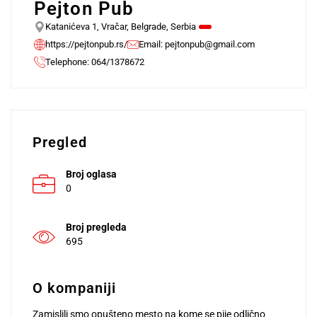
Pejton Pub
Katanićeva 1, Vračar, Belgrade, Serbia
https://pejtonpub.rs/
Email:
pejtonpub@gmail.com
Telephone: 064/1378672
Pregled
Broj oglasa
0
Broj pregleda
695
O kompaniji
Zamislili smo opušteno mesto na kome se pije odlično