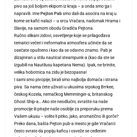
pivo sa još boljom ekipom iz kraja – a onda smo ga i
napravili. Ime
Pejton Pab
smo dali da asocira na kraj u
kome se kafić nalazi – u srcu Vračara, nadomak Hrama i
Slavije, na samom obodu Gradića Pejtona.
Ručno slikani zidovi, osvetljenje koje se prilagođava
tematici večeri i neformalna atmosfera učiniće da se
osećate opušteno i kao da se odavno znamo. Pab je
dizajniran u stilu nautical steampunk-a (kao da ste se
izgubili na Nautilusu kapetana Nema). Ipak, ne brinite,
velika hobotnica na zidu je bezopasna!
I sami smo pivopije; birali smo najbolja domaća i strana
piva. Sa nama ćete uživati u ukusima srpskog Brrkee,
českog Kozela, nemačkog Memminger-a, britanskog
Ghost Ship-a… Ako ste neodlučni, svratite na naše
promocije ili pitajte naše osoblje za preporuku prema
Vašem ukusu – volite li pitko, jako, aromatično ili gorče?
Preko dana, bašta Pejton pub-a mesto je gde Vračarci
često svrate da popiju kaficu i osveže se ceđenim