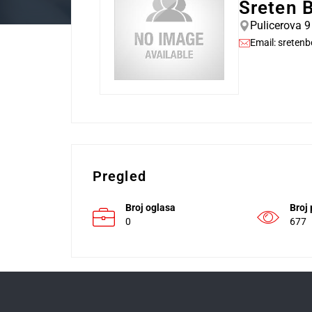
Sreten 
Pulicerova 9
Email:
sreten
Pregled
Broj oglasa
Broj
0
677