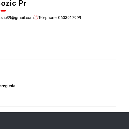
Bozic Pr
bozic39@gmail.com
Telephone: 0603917999
 pregleda