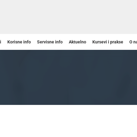
i
Korisne info
Servisne info
Aktuelno
Kursevi i prakse
O n