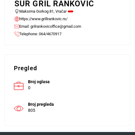
SUR GRIL RANKOVIĆ
Maksima Gorkog 81, Vračar
https://www.grillrankovic.rs/
Email:
grilrankovicoffice@gmail.com
Telephone: 064/4670917
Pregled
Broj oglasa
0
Broj pregleda
805