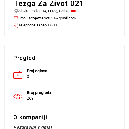
Tezga Za Život 021
Slavka Rodica 14, Futog, Serbia
Email:
tezgazazivot021@gmail.com
Telephone: 0638217811
Pregled
Broj oglasa
0
Broj pregleda
269
O kompaniji
Pozdravim svima!