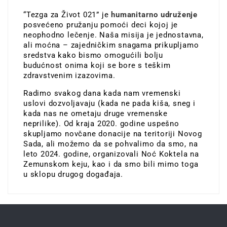
“Tezga za Život 021” je
humanitarno udruženje
posvećeno pružanju pomoći deci kojoj je
neophodno lečenje. Naša misija je jednostavna,
ali moćna – zajedničkim snagama prikupljamo
sredstva kako bismo omogućili bolju
budućnost onima koji se bore s teškim
zdravstvenim izazovima.
Radimo svakog dana kada nam vremenski
uslovi dozvoljavaju (kada ne pada kiša, sneg i
kada nas ne ometaju druge vremenske
neprilike). Od kraja 2020. godine uspešno
skupljamo novčane donacije na teritoriji Novog
Sada, ali možemo da se pohvalimo da smo, na
leto 2024. godine, organizovali Noć Koktela na
Zemunskom keju, kao i da smo bili mimo toga
u sklopu drugog događaja.