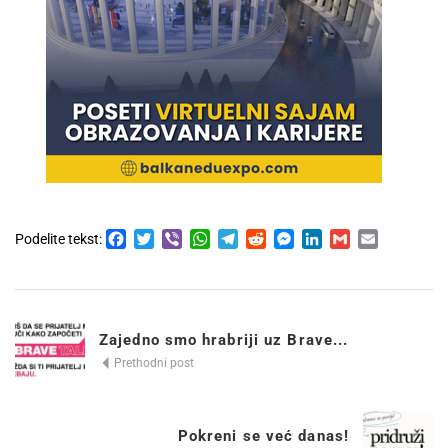
Facebook
Twitter
Viber
WhatsApp
Telegram
Reddit
Messenger
LinkedIn
Gmail
Email
Podelite tekst:
Zajedno smo hrabriji uz Brave...
Prethodni post
Pokreni se već danas!