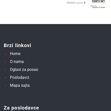
Sledeći post
Brzi linkovi
Home
O nama
Oglasi za posao
Poslodavci
Mapa sajta
Za poslodavce