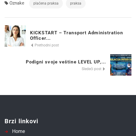
Oznake
plaćena praksa
praksa
KICKSTART – Transport Administration
Officer...
Prethodni post
Podigni svoje veštine LEVEL UP,...
Sledeći post
Brzi linkovi
Home