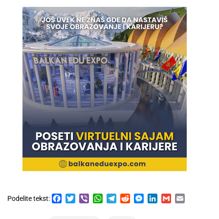
Facebook
Twitter
Viber
WhatsApp
Telegram
Reddit
Messenger
LinkedIn
Gmail
Email
Podelite tekst: