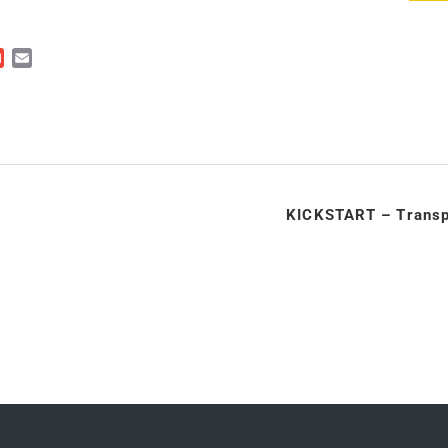
ger
kedIn
Gmail
Email
KICKSTART – Transpor