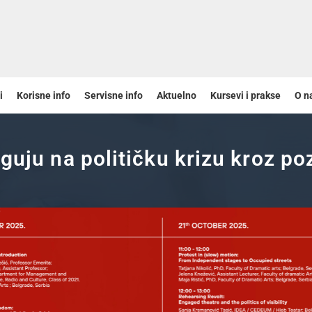
i
Korisne info
Servisne info
Aktuelno
Kursevi i prakse
O n
guju na političku krizu kroz p