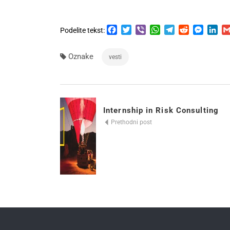
Facebook
Twitter
Viber
WhatsApp
Telegram
Reddit
Messen
Lin
Podelite tekst:
Oznake
vesti
Internship in Risk Consulting
Prethodni post