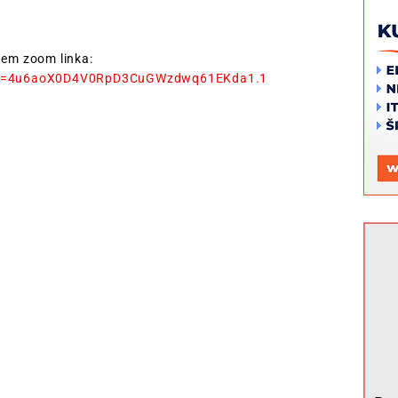
tem zoom linka:
pwd=4u6aoX0D4V0RpD3CuGWzdwq61EKda1.1