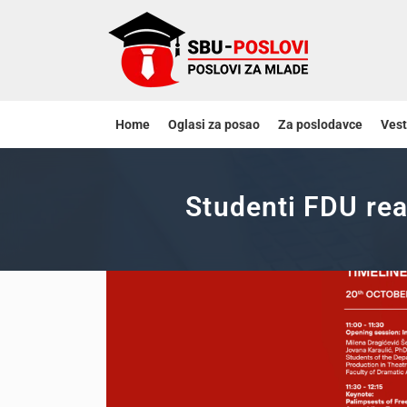
Home
Oglasi za posao
Za poslodavce
Vest
Studenti FDU rea