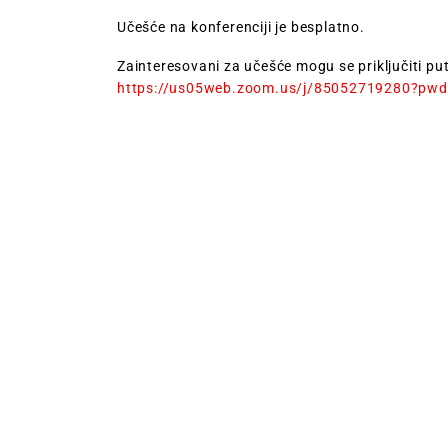
Učešće na konferenciji je besplatno.
Zainteresovani za učešće mogu se priključiti pu
https://us05web.zoom.us/j/85052719280?