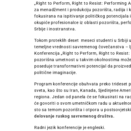
„Right to Perform, Right to Resist: Performing A
za menadžment i produkciju pozorišta, radija i 
fokusirana na ispitivanje političkog potencijal
okupiće profesionalce iz oblasti pozorišta, perf
Srbije i inostranstva.
Tokom proteklih deset meseci studenti u Srbiji 
temeljne vrednosti savremenog čovečanstva – lj
Konferencija „Right to Perform, Right to Resist: 
pozorišna umetnost u takvim okolnostima može o
poseduje transformativni potencijal da proizvede
politične imaginacije.
Program konferencije obuhvata preko trideset pr
sveta, kao što su Iran, Kanada, Sjedinjene Ameri
regiona. Jedan od panela će se fokusirati na ra
će govoriti o svom umetničkom radu u aktuelnom 
sto sa temom pozorišta i otpora u postsovjetsk
delovanje ruskog savremenog društva.
Radni jezik konferencije je engleski.