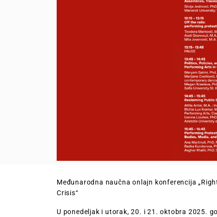
Međunarodna naučna onlajn konferencija „Right 
Crisis“
U ponedeljak i utorak, 20. i 21. oktobra 2025. 