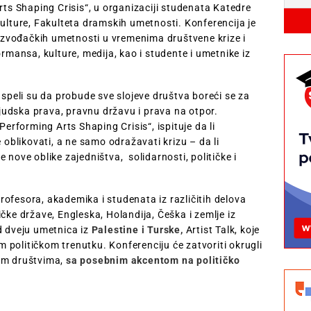
rts Shaping Crisis“, u organizaciji studenata Katedre
kulture, Fakulteta dramskih umetnosti. Konferencija je
a izvođačkih umetnosti u vremenima društvene krize i
ormansa, kulture, medija, kao i studente i umetnike iz
uspeli su da probude sve slojeve društva boreći se za
udska prava, pravnu državu i prava na otpor.
Performing Arts Shaping Crisis“, ispituje da li
blikovati, a ne samo odražavati krizu – da li
 nove oblike zajedništva, solidarnosti, političke i
ofesora, akademika i studenata iz različitih delova
čke države, Engleska, Holandija, Češka i zemlje iz
d dveju umetnica iz
Palestine i Turske,
Artist Talk, koje
političkom trenutku. Konferenciju će zatvoriti okrugli
im društvima,
sa posebnim akcentom na političko