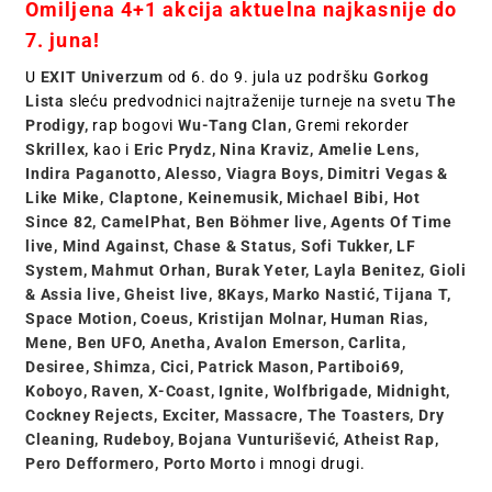
Omiljena 4+1 akcija aktuelna najkasnije do
7. juna!
U
EXIT Univerzum
od 6. do 9. jula uz podršku
Gorkog
Lista
sleću predvodnici najtraženije turneje na svetu
The
Prodigy,
rap bogovi
Wu-Tang Clan,
Gremi rekorder
Skrillex,
kao i
Eric Prydz, Nina Kraviz, Amelie Lens,
Indira Paganotto, Alesso, Viagra Boys, Dimitri Vegas &
Like Mike, Claptone, Keinemusik, Michael Bibi, Hot
Since 82, CamelPhat, Ben Böhmer live, Agents Of Time
live, Mind Against, Chase & Status, Sofi Tukker, LF
System, Mahmut Orhan, Burak Yeter, Layla Benitez, Gioli
& Assia live, Gheist live, 8Kays, Marko Nastić, Tijana T,
Space Motion, Coeus, Kristijan Molnar, Human Rias,
Mene, Ben UFO, Anetha, Avalon Emerson, Carlita,
Desiree, Shimza, Cici, Patrick Mason, Partiboi69,
Koboyo, Raven, X-Coast, Ignite, Wolfbrigade, Midnight,
Cockney Rejects, Exciter, Massacre, The Toasters, Dry
Cleaning, Rudeboy, Bojana Vunturišević, Atheist Rap,
Pero Defformero, Porto Morto
i mnogi drugi.