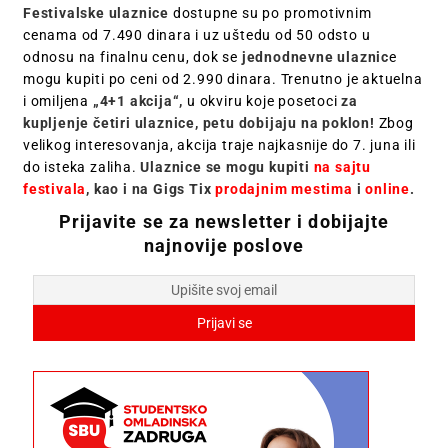
Festivalske ulaznice
dostupne su po promotivnim
cenama od 7.490 dinara i uz uštedu od 50 odsto u
odnosu na finalnu cenu, dok se
jednodnevne ulaznic
e
mogu kupiti po ceni od 2.990 dinara. Trenutno je aktuelna
i omiljena
„4+1 akcija“,
u okviru koje posetoci
za
kupljenje četiri ulaznice, petu dobijaju na poklon!
Zbog
velikog interesovanja, akcija traje najkasnije do 7. juna ili
do isteka zaliha.
Ulaznice se mogu kupiti
na sajtu
festivala
, kao i na Gigs Tix
prodajnim mestima
i
online
.
Prijavite se za newsletter i dobijajte
najnovije poslove