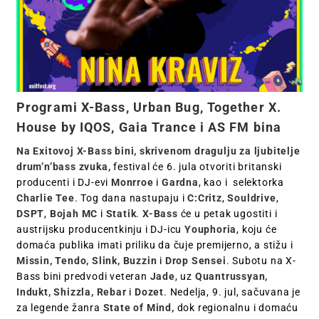
Programi X-Bass, Urban Bug, Together X.
House by IQOS, Gaia Trance i AS FM bina
Na Exitovoj X-Bass bini, skrivenom dragulju za ljubitelje
drum’n’bass zvuka,
festival će 6. jula otvoriti britanski
producenti i DJ-evi
Monrroe
i
Gardna
, kao i selektorka
Charlie Tee
. Tog dana nastupaju i
C:Critz
,
Souldrive
,
DSPT
,
Bojah MC
i
Statik
.
X-Bass
će u petak ugostiti i
austrijsku producentkinju i DJ-icu
Youphoria
, koju će
domaća publika imati priliku da čuje premijerno, a stižu i
Missin, Tendo, Slink, Buzzin
i
Drop Sensei
. Subotu na X-
Bass bini predvodi veteran
Jade
, uz
Quantrussyan,
Indukt, Shizzla, Rebar
i
Dozet
. Nedelja, 9. jul, sačuvana je
za legende žanra
State of Mind,
dok regionalnu i domaću