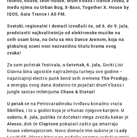
techno, house, tech-house, drum’n’bass i trance zvuku, a
među njima su Urban Bug, X-Bass, Together X. House by
IQOS, Gaia Trance i AS FM.
Svetski, regionalni i domaći izvođači će, od 6. do 9. jula,
predstaviti najkvalitetnije od elektronske muzike na
ovih osam bina, na čelu sa mts Dance Arenom, koja na
globalnoj sceni nosi nezvaničnu titulu hrama ovog
zvuka!
Za sam početak festivala,
u četvrtak, 6. jula
, Gorki List
Glavna bina ugostiće najtraženiju turneju ove godine –
najuticajniji electro-punk bend svih vremena
The Prodigy
,
a energiju ovog dana dodatno će pojačati drum’n’bass i
jungle sastav milenijuma
Chase & Status!
U petak
se na Petrovaradinsku tvrđavu konačno vraća
Skrillex
, i to u godini koja je vrhunac njegove karijere.
U
subotu, 8. jula
, publika će dočekati mega zvezdu kakav je
Alesso
, dok će
Claptone
pokazati zašto ga smatraju
house velemajstorom. Novo domaće ime subote je i
Lady