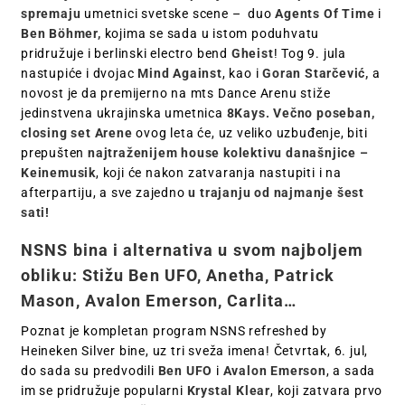
spremaju
umetnici svetske scene – duo
Agents Of Time
i
Ben Böhmer,
kojima se sada u istom poduhvatu
pridružuje i berlinski electro bend
Gheist
! Tog 9. jula
nastupiće i dvojac
Mind Against
, kao i
Goran Starčević,
a
novost je da premijerno na mts Dance Arenu stiže
jedinstvena ukrajinska umetnica
8Kays.
Večno poseban,
closing set Arene
ovog leta će, uz veliko uzbuđenje, biti
prepušten
najtraženijem house kolektivu današnjice –
Keinemusik
, koji će nakon zatvaranja nastupiti i na
afterpartiju, a sve zajedno
u trajanju od najmanje šest
sati!
NSNS bina i alternativa u svom najboljem
obliku: Stižu Ben UFO, Anetha, Patrick
Mason, Avalon Emerson, Carlita…
Poznat je kompletan program NSNS refreshed by
Heineken Silver bine, uz tri sveža imena! Četvrtak, 6. jul,
do sada su predvodili
Ben UFO
i
Avalon Emerson
, a sada
im se pridružuje popularni
Krystal Klear
, koji zatvara prvo