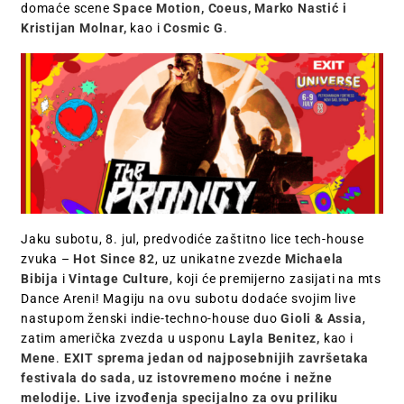
domaće scene
Space Motion, Coeus, Marko Nastić i
Kristijan Molnar,
kao i
Cosmic G
.
Jaku subotu, 8. jul, predvodiće zaštitno lice tech-house
zvuka –
Hot Since 82
, uz unikatne zvezde
Michaela
Bibija
i
Vintage Culture
, koji će premijerno zasijati na mts
Dance Areni! Magiju na ovu subotu dodaće svojim live
nastupom ženski indie-techno-house duo
Gioli & Assia
,
zatim američka zvezda u usponu
Layla Benitez,
kao i
Mene
.
EXIT sprema jedan od najposebnijih završetaka
festivala do sada, uz istovremeno moćne i nežne
melodije. Live izvođenja specijalno za ovu priliku