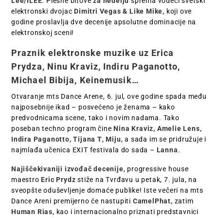
Lee/ILEE
. Plesne bitove
za nedelju
sprema vodeći svetski
elektronski dvojac
Dimitri Vegas & Like Mike,
koji ove
godine proslavlja dve decenije apsolutne dominacije na
elektronskoj sceni!
Praznik elektronske muzike uz Erica
Prydza, Ninu Kraviz, Indiru Paganotto,
Michael Bibija, Keinemusik…
Otvaranje mts Dance Arene, 6. jul, ove godine spada među
najposebnije ikad – posvećeno je ženama – kako
predvodnicama scene, tako i novim nadama. Tako
poseban techno program čine
Nina Kraviz, Amelie Lens,
Indira Paganotto, Tijana T
,
Miju
, a sada im se pridružuje i
najmlađa učenica EXIT festivala do sada –
Lanna
.
Najiščekivaniji izvođač decenije
, progressive house
maestro
Eric Prydz
stiže na Tvrđavu u petak, 7. jula, na
sveopšte oduševljenje domaće publike! Iste večeri na mts
Dance Areni premijerno će nastupiti
CamelPhat,
zatim
Human Rias
, kao i internacionalno priznati predstavnici