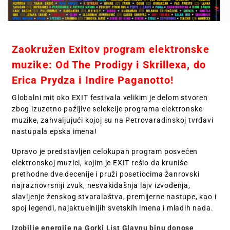
Zaokružen Exitov program elektronske
muzike: Od The Prodigy i Skrillexa, do
Erica Prydza i Indire Paganotto!
Globalni mit oko EXIT festivala velikim je delom stvoren
zbog izuzetno pažljive selekcije programa elektronske
muzike, zahvaljujući kojoj su na Petrovaradinskoj tvrđavi
nastupala epska imena!
Upravo je predstavljen celokupan program posvećen
elektronskoj muzici, kojim je EXIT rešio da kruniše
prethodne dve decenije i pruži posetiocima žanrovski
najraznovrsniji zvuk, nesvakidašnja lajv izvođenja,
slavljenje ženskog stvaralaštva, premijerne nastupe, kao i
spoj legendi, najaktuelnijih svetskih imena i mladih nada.
Izobilje energije na Gorki List Glavnu binu donose