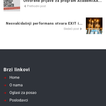
Otvorene prijave za program AcademIAA...
Prethodni post
Nesvakidašnji performans otvara EXIT i...
Sledeći post
Brzi linkovi
Home
O nama
Oglasi za posao
Poslodavci