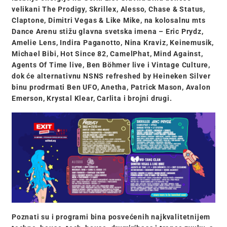
velikani The Prodigy, Skrillex, Alesso, Chase & Status,
Claptone, Dimitri Vegas & Like Mike, na kolosalnu mts
Dance Arenu stižu glavna svetska imena – Eric Prydz,
Amelie Lens, Indira Paganotto, Nina Kraviz, Keinemusik,
Michael Bibi, Hot Since 82, CamelPhat, Mind Against,
Agents Of Time live, Ben Böhmer live i Vintage Culture,
dok će alternativnu NSNS refreshed by Heineken Silver
binu prodrmati Ben UFO, Anetha, Patrick Mason, Avalon
Emerson, Krystal Klear, Carlita i brojni drugi.
Poznati su i programi bina posvećenih najkvalitetnijem