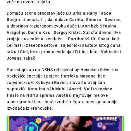
veče na ovom stejdžu.
Domaću scenu predstavljaće
DJ
Brka & Runy
i
Rade
Badjin
. U petak, 7. jula, dolaze
Carlita, Shimza
i
Desiree
,
a doprinos razigranom zvuku daće
Luton b2b Šćepine
Vragolije, Danilo Kas
i
Sergej Krstić.
Subota donosi dva
krajnje autentična izvođača –
Partiboi69
i
X-Coast
, koji
će imati i zasebne setove i zajednički nastup! Istog dana
stižu i
Cici
, irska producentkinja i DJ-ica, kao i
Vahicabi
i
Jovana Takač
.
Poslednji dan na NSNS refreshed by Heineken Silver bini
obeležiće energija i pojava
Patricka Masona
, kao i
zajednički set
Koboya
i
Raven
, a uvod u ovaj dan
napraviće
Katalina b2b Muhi
i
Asarri
.
Veliko techno
finale na NSNS sprema
Anetha
, najnovije ime ove
underground bine, inače vodeća figura nove generacije
izvođača iz Francuske.