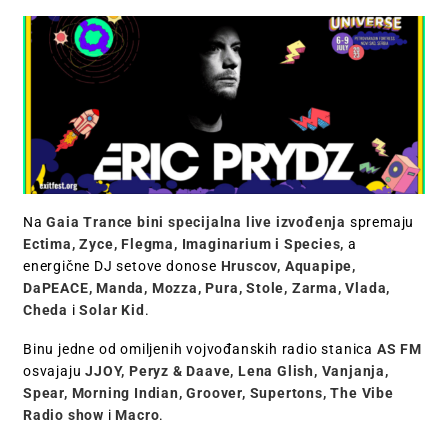
Na
Gaia Trance bini specijalna live izvođenja
spremaju
Ectima, Zyce,
Flegma, Imaginarium i Species,
a
energične DJ setove donose
Hruscov, Aquapipe,
DaPEACE,
Manda, Mozza, Pura, Stole, Zarma, Vlada,
Cheda
i
Solar Kid
.
Binu jedne od omiljenih vojvođanskih radio stanica
AS FM
osvajaju
JJOY, Peryz & Daave, Lena Glish, Vanjanja,
Spear, Morning Indian, Groover, Supertons, The Vibe
Radio show
i
Macro
.