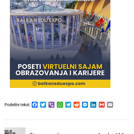
Facebook
Twitter
Viber
WhatsApp
Telegram
Reddit
Messenger
LinkedIn
Gmail
Email
Podelite tekst: