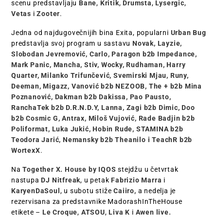
scenu predstavljaju
Bane
,
Kritik
,
Drumsta
,
Lysergic
,
Vetas
i
Zooter
.
Jedna od najdugovečnijih bina Exita, popularni
Urban Bug
predstavlja svoj program u sastavu
Novak, Layzie,
Slobodan Jevremović, Carlo, Paragon b2b Impedance,
Mark Panic, Mancha, Stiv, Wocky, Rudhaman, Harry
Quarter, Milanko Trifunčević, Svemirski Mjau, Runy,
Deeman, Migazz, Vanović b2b NEZOOB, The + b2b Mina
Poznanović, Dakman b2b Dakissa, Pao Pausto,
RanchaTek b2b D.R.N.D.Y, Lanna, Zagi b2b Dimic, Doo
b2b Cosmic G, Antrax, Miloš Vujović, Rade Badjin b2b
Poliformat, Luka Jukić, Hobin Rude, STAMINA b2b
Teodora Jarić, Nemansky b2b Theanilo i TeachR b2b
WortexX
.
Na
Together X. House by
IQOS
stejdžu u četvrtak
nastupa
DJ Nitfreak
, u petak
Fabrizio Marra
i
KaryenDaSoul
, u subotu stiže
Caiiro,
a nedelja je
rezervisana za predstavnike MadorashInTheHouse
etikete –
Le Croque
,
ATSOU
,
Liva K
i
Awen live.