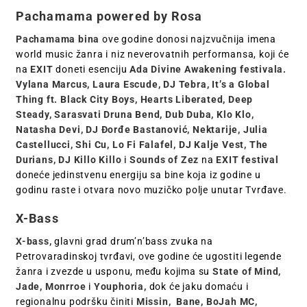
Pachamama powered by Rosa
Pachamama bina
ove godine donosi najzvučnija imena
world music žanra i niz neverovatnih performansa, koji će
na
EXIT
doneti esenciju
Ada Divine Awakening festivala.
Vylana Marcus, Laura Escude, DJ Tebra, It’s a Global
Thing ft. Black City Boys, Hearts Liberated, Deep
Steady, Sarasvati Druna Bend, Dub Duba, Klo Klo,
Natasha Devi, DJ Đorđe Bastanović, Nektarije, Julia
Castellucci, Shi Cu, Lo Fi Falafel, DJ Kalje Vest, The
Durians, DJ Killo Killo
i
Sounds of Zez
na
EXIT festival
doneće jedinstvenu energiju sa bine koja iz godine u
godinu raste i otvara novo muzičko polje unutar Tvrđave.
X-Bass
X-bass,
glavni grad drum’n’bass zvuka na
Petrovaradinskoj tvrđavi, ove godine će ugostiti legende
žanra i zvezde u usponu, među kojima su
State of Mind,
Jade, Monrroe
i
Youphoria,
dok će jaku domaću i
regionalnu podršku činiti
Missin, Bane, BoJah MC,