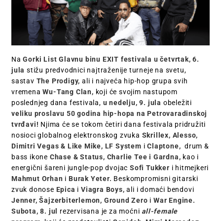
Na
Gorki List Glavnu binu EXIT festivala u četvrtak, 6.
jula
stižu predvodnici najtraženije turneje na svetu,
sastav
The Prodigy,
ali i najveća hip-hop grupa svih
vremena
Wu-Tang Clan,
koji će svojim nastupom
poslednjeg dana festivala,
u nedelju, 9. jula
obeležiti
veliku proslavu 50 godina hip-hopa na Petrovaradinskoj
tvrđavi!
Njima će se tokom četiri dana festivala pridružiti
nosioci globalnog elektronskog zvuka
Skrillex, Alesso,
Dimitri Vegas & Like Mike, LF System
i
Claptone,
drum &
bass ikone
Chase & Status, Charlie Tee i Gardna,
kao i
energični šareni jungle-pop dvojac
Sofi Tukker
i hitmejkeri
Mahmut Orhan
i
Burak Yeter.
Beskompromisni gitarski
zvuk donose
Epica
i
Viagra Boys,
ali i domaći bendovi
Jenner, Šajzerbiterlemon, Ground Zero
i
War Engine.
Subota, 8. jul
rezervisana je za moćni
all-female