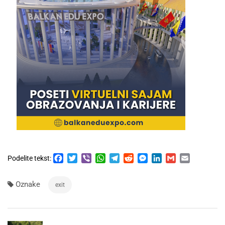
Facebook
Twitter
Viber
WhatsApp
Telegram
Reddit
Messenger
LinkedIn
Gmail
Email
Podelite tekst:
Oznake
exit