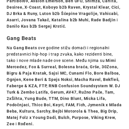
Partiboi69, Avalon Emerson, Ben UFO, Shimza, Carlita,
Desiree, X-Coast, Koboyo b2b Raven, Krystal Klear, Cici,
DJ Brka & Runy, Luton b2b Šćepine Vragolije, Vahicabi,
Asarri, Jovana Takač, Katalina b2b Muhi, Rade Badjin
i
Danilo Kas b2b Sergej Krstić.
Gang Beats
Na
Gang Beats
ove godine stižu domaći i regionalni
predstavnici hip-hop i trap zvuka, kako rezidenti bine,
tako i nove mlade nade ove scene. Među njima su
Mimi
Mercedez, Fox & Surreal, Bolesna braća, Grše, 30Zona,
Bigru & Paja Kratak, Sajsi MC, Cunami Flo, Bore Balboa,
Ognjen, Kene Beri & Spejs Noksi, Macha Ravel, Bekfleš,
Faberge & KZA, FTP, RNB Confusion Soundsystem W. DJ
Turk & Zembo Latifa, Gerum, AV47, Ružno Pače, Tam,
2xŠihta, Yung Bude, TTM, Dino Blunt, Micka Lifa,
Podočnjaci, Thicc Boi, Keyri, FAM, Fich, Jymenik x Mlada
Beba, Kultura, Sarchy, Bejbi Motorola & Thea, Big Drip,
Matej Folz x Young Dadi, Bulch, Purpose, Viking Krew,
Zee
i
Rođeni.