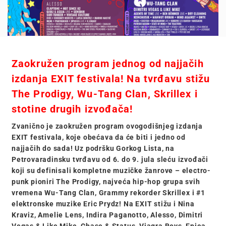
Zaokružen program jednog od najjačih
izdanja EXIT festivala! Na tvrđavu stižu
The Prodigy, Wu-Tang Clan, Skrillex i
stotine drugih izvođača
!
Zvanično je zaokružen program ovogodišnjeg izdanja
EXIT festivala, koje obećava da će biti i jedno od
najjačih do sada!
Uz podršku Gorkog Lista, na
Petrovaradinsku tvrđavu od 6. do 9. jula sleću izvođači
koji su definisali kompletne muzičke žanrove – electro-
punk pioniri The Prodigy, najveća hip-hop grupa svih
vremena Wu-Tang Clan, Grammy rekorder Skrillex i #1
elektronske muzike Eric Prydz! Na EXIT stižu i Nina
Kraviz, Amelie Lens, Indira Paganotto, Alesso, Dimitri