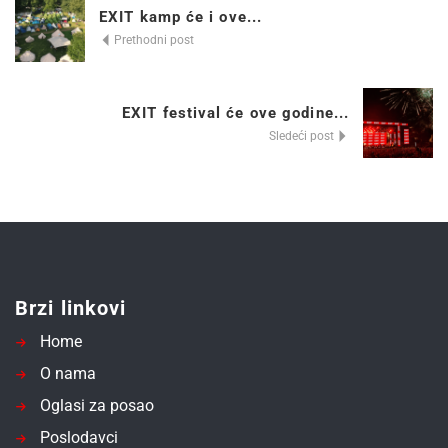
EXIT kamp će i ove...
Prethodni post
EXIT festival će ove godine...
Sledeći post
Brzi linkovi
Home
O nama
Oglasi za posao
Poslodavci