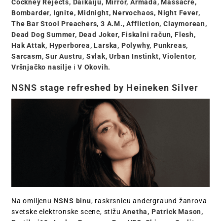
Cockney Rejects, Daikaiju, Mirror, Armada, Massacre,
Bombarder, Ignite, Midnight, Nervochaos, Night Fever,
The Bar Stool Preachers, 3 A.M., Affliction, Claymorean,
Dead Dog Summer, Dead Joker, Fiskalni račun, Flesh,
Hak Attak, Hyperborea, Larska, Polywhy, Punkreas,
Sarcasm, Sur Austru, Svlak, Urban Instinkt, Violentor,
Vršnjačko nasilje
i
V Okovih.
NSNS stage refreshed by Heineken Silver
Na omiljenu
NSNS binu
, raskrsnicu andergraund žanrova
svetske elektronske scene, stižu
Anetha, Patrick Mason,