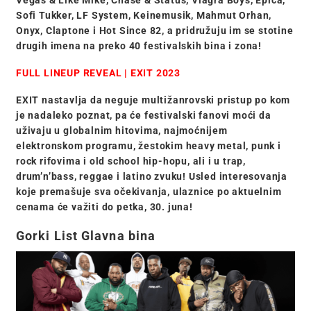
Vegas & Like Mike, Chase & Status, Viagra Boys, Epica,
Sofi Tukker, LF System, Keinemusik, Mahmut Orhan,
Onyx, Claptone i Hot Since 82, a pridružuju im se stotine
drugih imena na preko 40 festivalskih bina i zona!
FULL LINEUP REVEAL | EXIT 2023
EXIT nastavlja da neguje multižanrovski pristup po kom
je nadaleko poznat, pa će festivalski fanovi moći da
uživaju u
globalnim hitovima, najmoćnijem
elektronskom programu, žestokim heavy metal, punk i
rock rifovima i old school hip-hopu, ali i u trap,
drum’n’bass, reggae i latino zvuku!
Usled interesovanja
koje premašuje sva očekivanja, ulaznice po aktuelnim
cenama će važiti do petka, 30. juna!
Gorki List Glavna bina