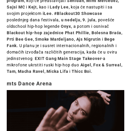
program
, koji će predstavljati
Senidah, Mimi Mercedez,
Sajsi MC
i
Kejt
, kao i
Lady Lee,
koja će nastupiti i sa
svojim projektom
iLee.
#Blackout30 Showcase
poslednjeg dana festivala,
u nedelju,
9. jula
, povešće
oldschool hip-hop legende
Onyx,
a potom i osnivač
Blackout hip-hop zajednice Phat Phillie, Bolesna Braća,
Prti Bee Gee, Smoke Mardeljano, Ajs Nigrutin
i
Bege
Fank.
U planu je i susret internacionalnih, regionalnih i
domaćih izvođača različitih generacija, kada će u oviru
jedinstvenog
EXIT Gang Main Stage Takeover
-a
mikrofone ukrstiti ruski hip-hop duo
Aigel, Fox & Surreal,
Tam, Macha Ravel, Micka Lifa
i
Thicc Boi.
mts Dance Arena