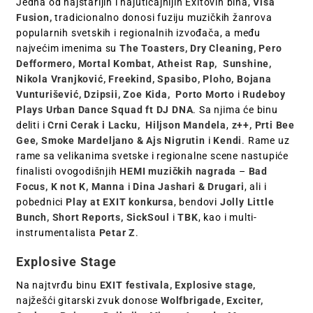
Jedna od najstarijih i najuticajnijih Exitovih bina,
Visa
Fusion,
tradicionalno donosi fuziju muzičkih žanrova
popularnih svetskih i regionalnih izvođača, a među
najvećim imenima su
The Toasters,
Dry Cleaning, Pero
Defformero, Mortal Kombat, Atheist Rap, Sunshine,
Nikola Vranjković, Freekind, Spasibo, Ploho, Bojana
Vunturišević, Dzipsii, Zoe Kida, Porto Morto
i
Rudeboy
Plays Urban Dance Squad ft DJ DNA
. Sa njima će binu
deliti i
Crni Cerak i Lacku, Hiljson Mandela
,
z++, Prti Bee
Gee, Smoke Mardeljano & Ajs Nigrutin
i
Kendi
. Rame uz
rame sa velikanima svetske i regionalne scene nastupiće
finalisti ovogodišnjih
HEMI muzičkih nagrada
–
Bad
Focus, K not K, Manna
i
Dina Jashari & Drugari
, ali i
pobednici
Play at EXIT konkursa
, bendovi
Jolly Little
Bunch, Short Reports, SickSoul
i
TBK
, kao i multi-
instrumentalista
Petar Z
.
Explosive Stage
Na najtvrđu binu
EXIT festivala, Explosive stage,
najžešći gitarski zvuk donose
Wolfbrigade, Exciter,