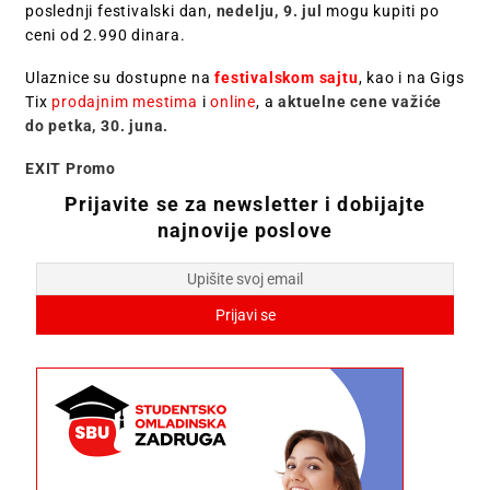
poslednji festivalski dan,
nedelju, 9. jul
mogu kupiti po
ceni od 2.990 dinara.
Ulaznice su dostupne na
festivalskom sajtu
, kao i na Gigs
Tix
prodajnim mestima
i
online
, a
aktuelne cene važiće
do petka, 30. juna.
EXIT Promo
Prijavite se za newsletter i dobijajte
najnovije poslove