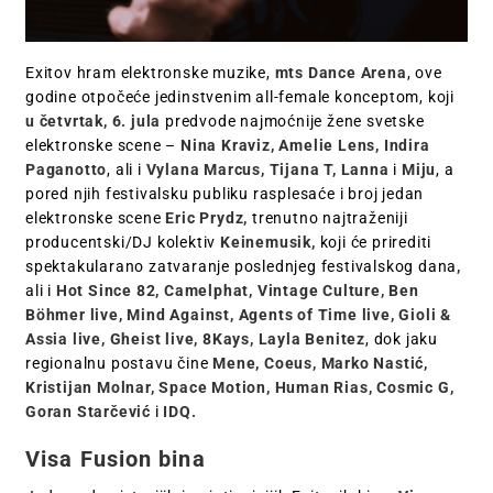
Exitov hram elektronske muzike,
mts Dance Arena
, ove
godine otpočeće jedinstvenim all-female konceptom, koji
u četvrtak, 6. jula
predvode najmoćnije žene svetske
elektronske scene –
Nina Kraviz, Amelie Lens, Indira
Paganotto
, ali i
Vylana Marcus,
Tijana T, Lanna
i
Miju
, a
pored njih festivalsku publiku rasplesaće i broj jedan
elektronske scene
Eric Prydz,
trenutno najtraženiji
producentski/DJ kolektiv
Keinemusik,
koji će prirediti
spektakularano zatvaranje poslednjeg festivalskog dana
,
ali i
Hot Since 82, Camelphat, Vintage Culture, Ben
Böhmer live, Mind Against, Agents of Time live, Gioli &
Assia live, Gheist live, 8Kays, Layla Benitez
, dok jaku
regionalnu postavu čine
Mene, Coeus, Marko Nastić,
Kristijan Molnar, Space Motion, Human Rias, Cosmic G,
Goran Starčević
i
IDQ.
Visa Fusion bina