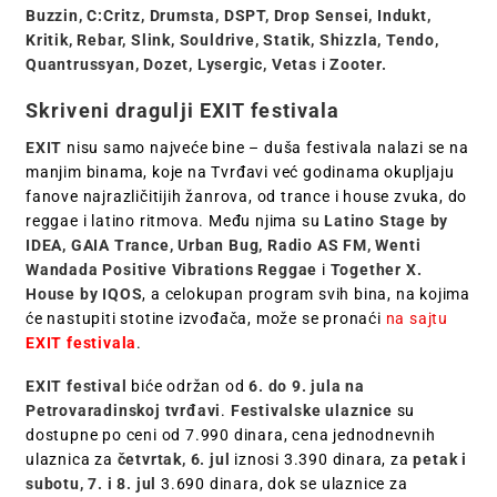
Buzzin, C:Critz, Drumsta, DSPT, Drop Sensei, Indukt,
Kritik, Rebar, Slink, Souldrive, Statik, Shizzla, Tendo,
Quantrussyan, Dozet, Lysergic, Vetas
i
Zooter.
Skriveni dragulji EXIT festivala
EXIT
nisu samo najveće bine – duša festivala nalazi se na
manjim binama, koje na Tvrđavi već godinama okupljaju
fanove najrazličitijih žanrova, od trance i house zvuka, do
reggae i latino ritmova. Među njima su
Latino Stage by
IDEA, GAIA Trance, Urban Bug, Radio AS FM, Wenti
Wandada Positive Vibrations Reggae
i
Together X.
House by IQOS
, a celokupan program svih bina, na kojima
će nastupiti stotine izvođača, može se pronaći
na sajtu
EXIT festivala
.
EXIT festival
biće održan od
6. do 9. jula na
Petrovaradinskoj tvrđavi
.
Festivalske ulaznice
su
dostupne po ceni od 7.990 dinara, cena jednodnevnih
ulaznica za
četvrtak, 6. jul
iznosi 3.390 dinara, za
petak i
subotu, 7. i 8. jul
3.690 dinara, dok se ulaznice za