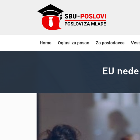
Home
Oglasi za posao
Za poslodavce
Vest
EU nedel