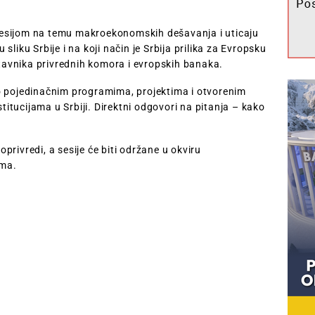
sesijom na temu makroekonomskih dešavanja i uticaju
liku Srbije i na koji način je Srbija prilika za Evropsku
stavnika privrednih komora i evropskih banaka.
o pojedinačnim programima, projektima i otvorenim
tucijama u Srbiji. Direktni odgovori na pitanja – kako
rivredi, a sesije će biti održane u okviru
jma.