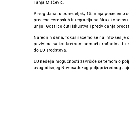
Tanja Miščević.
Prvog dana, u ponedeljak, 15. maja počećemo 
procesa evropskih integracija na širu ekonomsku s
uniju. Gosti će čuti iskustva i predviđanja pred
Narednih dana, fokusiraćemo se na info-sesije 
pozivima sa konkretnom pomoći građanima i insti
do EU sredstava.
EU nedelja mogućnosti završiće se temom o poljop
ovogodišnjeg Novosadskog poljoprivrednog sa