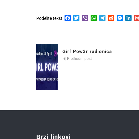
Facebook
Twitter
Viber
WhatsApp
Telegram
Reddit
Messen
Lin
Podelite tekst:
Girl Pow3r radionica
Prethodni post
Brzi linkovi