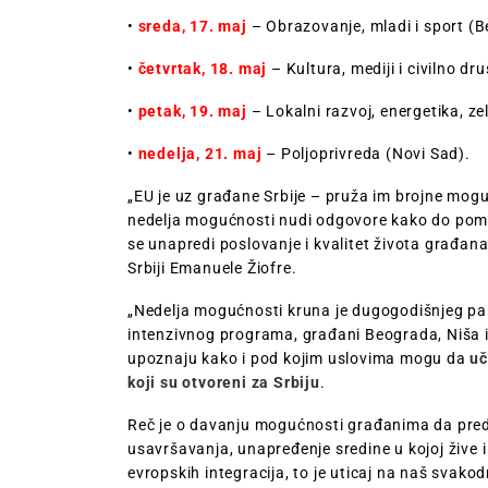
•
sreda, 17. maj
– Obrazovanje, mladi i sport (B
•
četvrtak, 18. maj
– Kultura, mediji i civilno dr
•
petak, 19. maj
– Lokalni razvoj, energetika, ze
•
nedelja, 21. maj
– Poljoprivreda (Novi Sad).
„EU je uz građane Srbije – pruža im brojne moguc
nedelja mogućnosti nudi odgovore kako do pomoć
se unapredi poslovanje i kvalitet života građan
Srbiji Emanuele Žiofre.
„Nedelja mogućnosti kruna je dugogodišnjeg par
intenzivnog programa, građani Beograda, Niša i
upoznaju kako i pod kojim uslovima mogu da
uč
koji su otvoreni za Srbiju
.
Reč je o davanju mogućnosti građanima da preds
usavršavanja, unapređenje sredine u kojoj žive i 
evropskih integracija, to je uticaj na naš svako