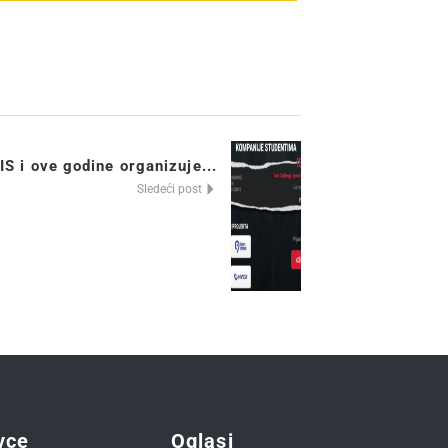
S i ove godine organizuje...
Sledeći post
vce
Oglasi