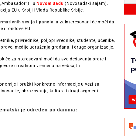
 „Ambasador“) i u
Novom Sadu
(Novosadski sajam).
ija EU u Srbiji i Vlada Republike Srbije.
ormativnih sesija i panela
, a zainteresovani će moći da
e i fondove EU.
nike, privrednike, poljoprivrednike, studente, učenike,
uprave, medije udruženja građana, i druge organizacije.
dok će
zainteresovani moći da sva dešavanja prate i
 odgovore u realnom vremenu na vebsajtu
konomije i pružiti konkretne
informacije u vezi sa
s, inovacije, obrazovanje, kultura i drugi segmenti
ematski je određen po danima: