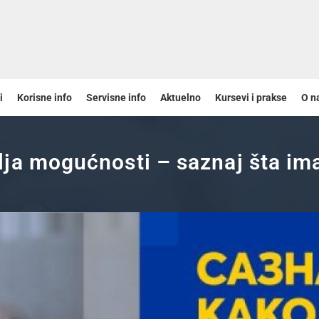
i
Korisne info
Servisne info
Aktuelno
Kursevi i prakse
O n
ja mogućnosti – saznaj šta im