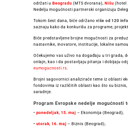
održati u
Beogradu
(MTS dvorana),
Nišu
(hotel
Nedelju mogućnosti partnerski organizuju Delegac
Tokom šest dana, biće održano
više od 120 inf
saznaju kako da konkurišu za programe, projekt
Biće predstavljene brojne mogućnosti za preduzet
nastavnike, inovatore, institucije, lokalne samo
Očekujemo vas uživo na događaju u tri grada, 
onlajn
, kao i da postavljaju pitanja i dobijaju
eumogucnosti.rs
.
Brojni sagovornici analiziraće teme iz oblasti e
fondovima
iz različitih oblasti kao što su bizni
saradnje.
Program Evropske nedelje mogućnosti t
•
ponedeljak, 15. maj
– Ekonomija (Beograd);
•
utorak, 16. maj
– Biznis (Beograd);