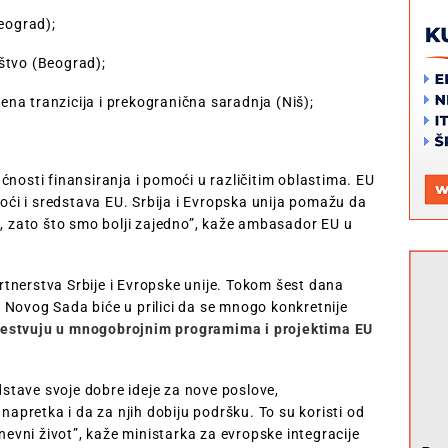
eograd);
uštvo (Beograd);
lena tranzicija i prekogranična saradnja (Niš);
́nosti finansiranja i pomoći u različitim oblastima. EU
i i sredstava EU. Srbija i Evropska unija pomažu da
a, zato što smo bolji zajedno”, kaže ambasador EU u
tnerstva Srbije i Evropske unije. Tokom šest dana
 Novog Sada biće u prilici da se mnogo konkretnije
estvuju u mnogobrojnim programima i projektima EU
tave svoje dobre ideje za nove poslove,
napretka i da za njih dobiju podršku. To su koristi od
dnevni život”, kaže ministarka za evropske integracije