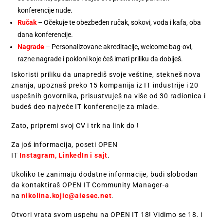
konferencije nude.
Ručak
– Očekuje te obezbeđen ručak, sokovi, voda i kafa, oba
dana konferencije.
Nagrade
– Personalizovane akreditacije, welcome bag-ovi,
razne nagrade i pokloni koje ćeš imati priliku da dobiješ.
Iskoristi priliku da unaprediš svoje veštine, stekneš nova
znanja, upoznaš preko 15 kompanija iz IT industrije i 20
uspešnih govornika, prisustvuješ na više od 30 radionica i
budeš deo najveće IT konferencije za mlade.
Zato, pripremi svoj CV i trk na link do
!
Za još informacija, poseti OPEN
IT
Instagram
,
LinkedIn
i
sajt
.
Ukoliko te zanimaju dodatne informacije, budi slobodan
da kontaktiraš OPEN IT Community Manager-a
na
nikolina.kojic@aiesec.net
.
Otvori vrata svom uspehu na OPEN IT 18! Vidimo se 18. i