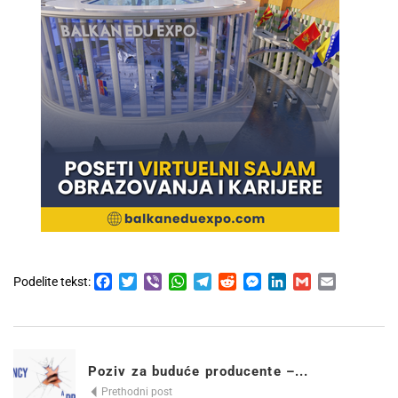
Facebook
Twitter
Viber
WhatsApp
Telegram
Reddit
Messenger
LinkedIn
Gmail
Email
Podelite tekst:
Poziv za buduće producente –...
Prethodni post