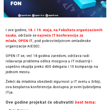
I ove godine,
18. i 19. maja, na Fakultetu organizacionih
nauka
, održaće se
najveća IT konferencija za
mlade
,
OPEN IT
, pod pokroviteljstvom omladinske
organizacije AIESEC.
OPEN IT se, već 18 godina zaredom, održava radi
rešavanja problema odliva mozgova u IT industriji i
uspešno okuplja preko 400 delegata i 15 kompanija na
jednom mestu.
Želeći da mladima obezbedi sigurnost u IT svetu u Srbiji,
ova besplatna konferencija dostupna je svim ljubiteljima
IT-ja.
Ove godine projekat će obuhvatiti
šest tema
: