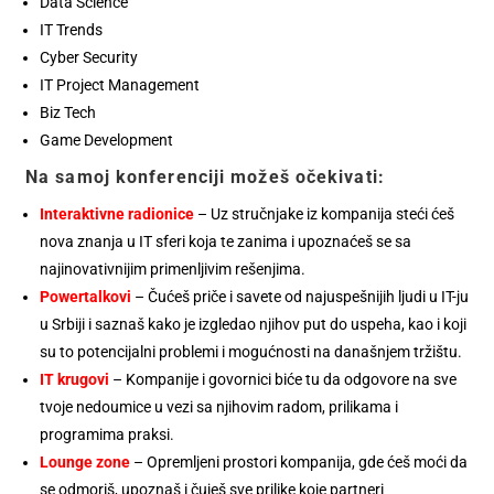
Data Science
IT Trends
Cyber Security
IT Project Management
Biz Tech
Game Development
Na samoj konferenciji možeš očekivati:
Interaktivne radionice
– Uz stručnjake iz kompanija steći ćeš
nova znanja u IT sferi koja te zanima i upoznaćeš se sa
najinovativnijim primenljivim rešenjima.
Powertalkovi
– Čućeš priče i savete od najuspešnijih ljudi u IT-ju
u Srbiji i saznaš kako je izgledao njihov put do uspeha, kao i koji
su to potencijalni problemi i mogućnosti na današnjem tržištu.
IT krugovi
– Kompanije i govornici biće tu da odgovore na sve
tvoje nedoumice u vezi sa njihovim radom, prilikama i
programima praksi.
Lounge zone
– Opremljeni prostori kompanija, gde ćeš moći da
se odmoriš, upoznaš i čuješ sve prilike koje partneri