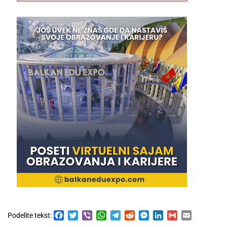
Facebook
Twitter
Viber
WhatsApp
Telegram
Reddit
Messenger
LinkedIn
Gmail
Email
Podelite tekst: