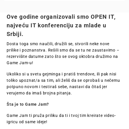
Ove godine organizovali smo OPEN IT,
najveću IT konferenciju za mlade u
Srbiji.
Dosta toga smo naučili, družili se, stvorili neke nove
prilike i poznanstva. Rešili smo da se tu ne zaustavimo –
rezervišite datume zato što se ovog oktobra družimo na
Game Jam-u!
Ukoliko si u svetu gejminga i pratiš trendove, ili pak nisi
toliko upoznat/a sa tim, ali želiš da se oprobaš u nečemu
potpuno novom i testiraš sebe, nastavi da čitaš jer
verujemo da imaš brojna pitanja.
Šta je to Game Jam?
Game Jam ti pruža priliku da ti i tvoj tim kreirate video-
igricu od same ideje!