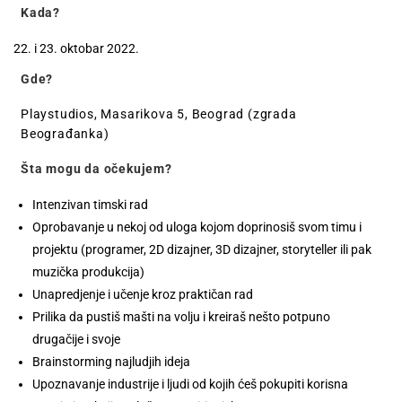
Kada?
i 23. oktobar 2022.
Gde?
Playstudios, Masarikova 5, Beograd (zgrada
Beograđanka)
Šta mogu da očekujem?
Intenzivan timski rad
Oprobavanje u nekoj od uloga kojom doprinosiš svom timu i
projektu (programer, 2D dizajner, 3D dizajner, storyteller ili pak
muzička produkcija)
Unapredjenje i učenje kroz praktičan rad
Prilika da pustiš mašti na volju i kreiraš nešto potpuno
drugačije i svoje
Brainstorming najludjih ideja
Upoznavanje industrije i ljudi od kojih ćeš pokupiti korisna