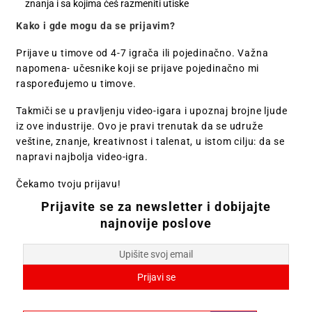
znanja i sa kojima ćeš razmeniti utiske
Kako i gde mogu da se prijavim?
Prijave u timove od 4-7 igrača ili pojedinačno. Važna
napomena- učesnike koji se prijave pojedinačno mi
raspoređujemo u timove.
Takmiči se u pravljenju video-igara i upoznaj brojne ljude
iz ove industrije. Ovo je pravi trenutak da se udruže
veštine, znanje, kreativnost i talenat, u istom cilju: da se
napravi najbolja video-igra.
Čekamo tvoju prijavu!
Prijavite se za newsletter i dobijajte
najnovije poslove