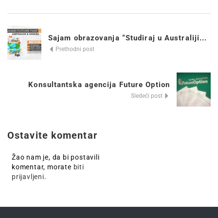
Sajam obrazovanja “Studiraj u Australiji...
Prethodni post
Konsultantska agencija Future Option
Sledeći post
Ostavite komentar
Žao nam je, da bi postavili
komentar, morate
biti
prijavljeni
.