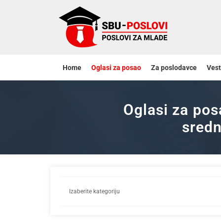
Home
Oglasi za posao
Za poslodavce
Vest
Oglasi za pos
sredn