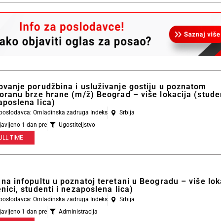
ovanje porudžbina i usluživanje gostiju u poznatom
oranu brze hrane (m/ž) Beograd – više lokacija (studen
aposlena lica)
l poslodavca: Omladinska zadruga Indeks
Srbija
javljeno 1 dan pre
Ugostiteljstvo
ULL TIME
na infopultu u poznatoj teretani u Beogradu – više lok
nici, studenti i nezaposlena lica)
l poslodavca: Omladinska zadruga Indeks
Srbija
javljeno 1 dan pre
Administracija