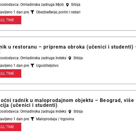
l poslodavca: Omladinska zadruga Mjob
Srbija
javljeno 1 dan pre
Obezbeđenje, portiri i redari
ULL TIME
ik u restoranu – priprema obroka (učenici i studenti) 
K
l poslodavca: Omladinska zadruga Indeks
Srbija
javljeno 1 dan pre
Ugostiteljstvo
ULL TIME
oćni radnik u maloprodajnom objektu – Beograd, više
cija (učenici i studenti)
l poslodavca: Omladinska zadruga Indeks
Srbija
javljeno 1 dan pre
Maloprodaja / trgovina
ULL TIME