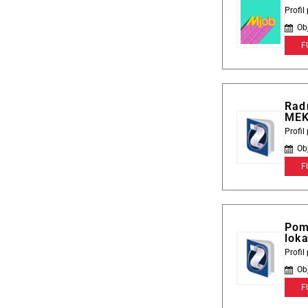
Profi
Ob
F
Radn
ME
Profi
Ob
F
Pom
loka
Profi
Ob
F