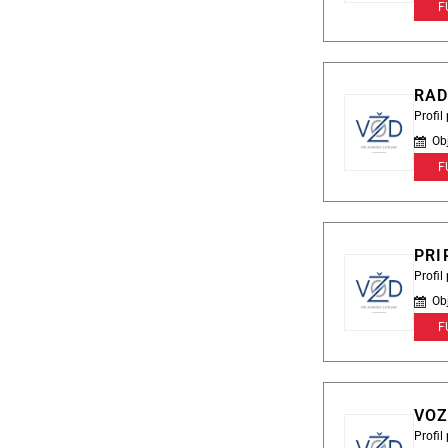
F
RAD
Profi
Ob
F
PRI
Profi
Ob
F
VOZ
Profi