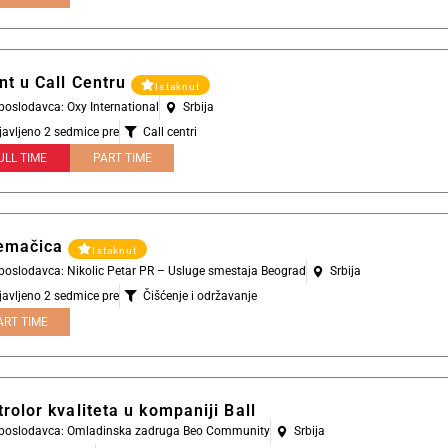
nt u Call Centru
Istaknut
 poslodavca: Oxy International
Srbija
javljeno 2 sedmice pre
Call centri
ULL TIME
PART TIME
emačica
Istaknut
 poslodavca: Nikolic Petar PR – Usluge smestaja Beograd
Srbija
javljeno 2 sedmice pre
Čišćenje i održavanje
ART TIME
rolor kvaliteta u kompaniji Ball
l poslodavca: Omladinska zadruga Beo Community
Srbija