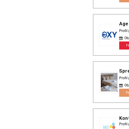
Age
Profil
Ob
F
Spr
Profil
Ob
P
Kont
Profi