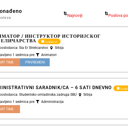
ronađeno
oslova
ИМАТОР / ИНСТРУКТОР ИСТОРИЈСКОГ
РЕЛИЧАРСТВА
Istaknut
 poslodavca: Sia Er Strelicarstvo
Srbija
javljeno 1 sedmica pre
Animatori
ART TIME
PRIVREMENI
INISTRATIVNI SARADNIK/CA – 6 SATI DNEVNO
Ista
l poslodavca: Studentsko omladinska zadruga SBU
Srbija
javljeno 1 sedmica pre
Administracija
ART TIME