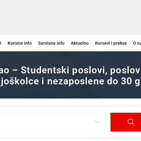
i
Korisne info
Servisne info
Aktuelno
Kursevi i prakse
O n
ao – Studentski poslovi, poslov
joškolce i nezaposlene do 30 