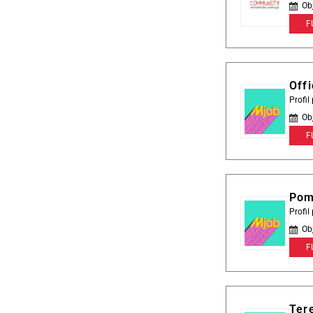
Ob
F
Offi
Profi
Ob
F
Pom
Profi
Ob
F
Tere