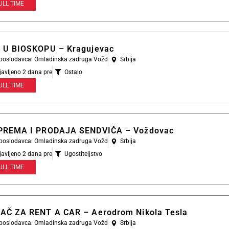
ULL TIME
 U BIOSKOPU – Kragujevac
l poslodavca: Omladinska zadruga Vožd
Srbija
javljeno 2 dana pre
Ostalo
ULL TIME
PREMA I PRODAJA SENDVIČA – Voždovac
l poslodavca: Omladinska zadruga Vožd
Srbija
javljeno 2 dana pre
Ugostiteljstvo
ULL TIME
AČ ZA RENT A CAR – Aerodrom Nikola Tesla
l poslodavca: Omladinska zadruga Vožd
Srbija