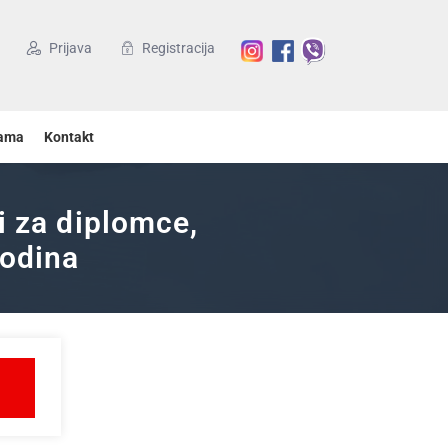
Prijava
Registracija
ama
Kontakt
i za diplomce,
godina