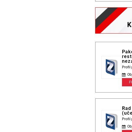
Pak
rest
nez
Profi
Ob
F
Rad 
(uče
Profi
Ob