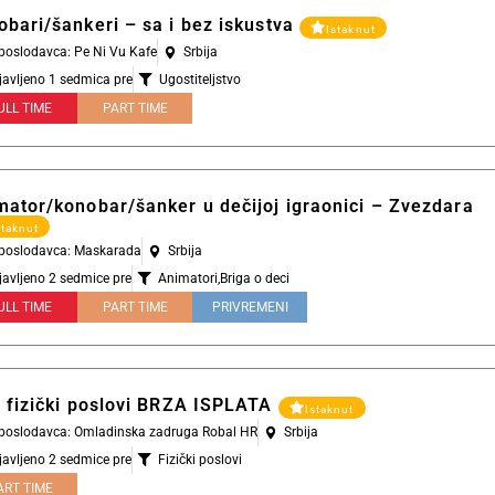
obari/šankeri – sa i bez iskustva
Istaknut
 poslodavca: Pe Ni Vu Kafe
Srbija
javljeno 1 sedmica pre
Ugostiteljstvo
ULL TIME
PART TIME
mator/konobar/šanker u dečijoj igraonici – Zvezdara
staknut
l poslodavca: Maskarada
Srbija
javljeno 2 sedmice pre
Animatori
,
Briga o deci
ULL TIME
PART TIME
PRIVREMENI
i fizički poslovi BRZA ISPLATA
Istaknut
l poslodavca: Omladinska zadruga Robal HR
Srbija
javljeno 2 sedmice pre
Fizički poslovi
ART TIME