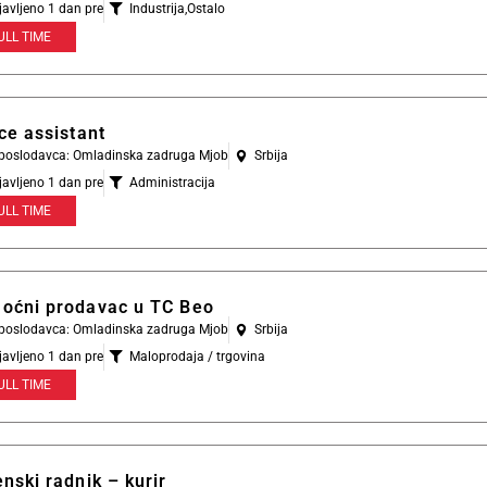
javljeno 1 dan pre
Industrija
,
Ostalo
ULL TIME
ce assistant
l poslodavca: Omladinska zadruga Mjob
Srbija
javljeno 1 dan pre
Administracija
ULL TIME
oćni prodavac u TC Beo
l poslodavca: Omladinska zadruga Mjob
Srbija
javljeno 1 dan pre
Maloprodaja / trgovina
ULL TIME
nski radnik – kurir