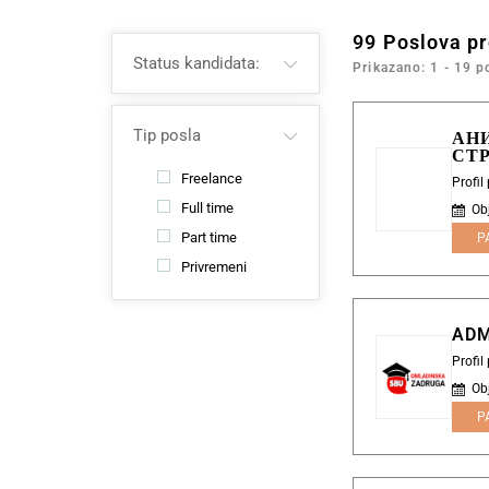
99
Poslova p
Status kandidata:
Prikazano: 1 - 19 p
Tip posla
АН
СТ
Freelance
Profil
Full time
Ob
Part time
P
Privremeni
ADM
Profi
Ob
P