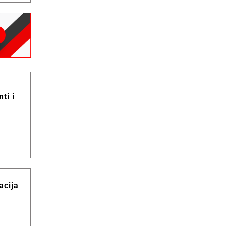
ti i
acija