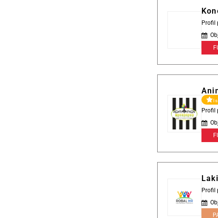
Kon
Profil
Ob
F
Ani
I
Profi
Ob
F
Lak
Profi
Ob
P