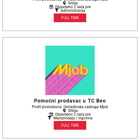
Srbija
Objavljeno 2 sata pre
Administracija
FULL TIME
Pomoćni prodavac u TC Beo
Profil poslodavca: Omladinska zadruga Mjob
Srbija
Objavljeno 2 sata pre
Maloprodaja / trgovina
FULL TIME