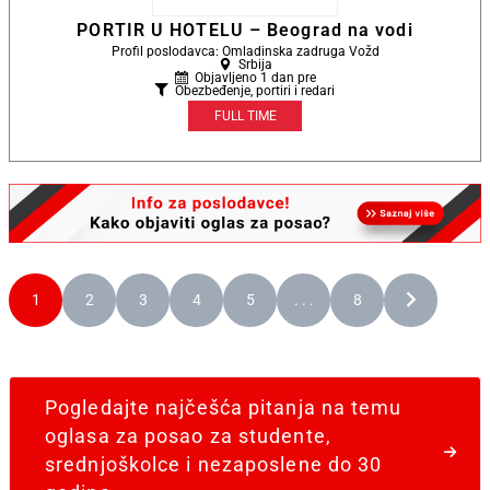
PORTIR U HOTELU – Beograd na vodi
Profil poslodavca: Omladinska zadruga Vožd
Srbija
Objavljeno 1 dan pre
Obezbeđenje, portiri i redari
FULL TIME
1
2
3
4
5
. . .
8
Pogledajte najčešća pitanja na temu
oglasa za posao za studente,
srednjoškolce i nezaposlene do 30