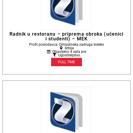
Radnik u restoranu – priprema obroka (učenici
i studenti) – MEK
Profil poslodavca: Omladinska zadruga Indeks
Srbija
Objavljeno 4 sata pre
Ugostiteljstvo
FULL TIME