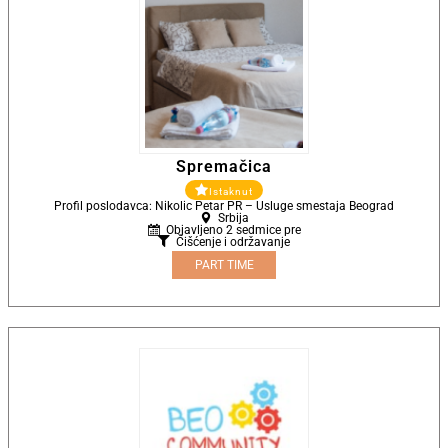
Spremačica
Istaknut
Profil poslodavca: Nikolic Petar PR – Usluge smestaja Beograd
Srbija
Objavljeno 2 sedmice pre
Čišćenje i održavanje
PART TIME