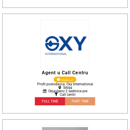
Agent u Call Centru
Istaknut
Profil poslodavca: Oxy International
Srbija
Objavljeno 2 sedmice pre
Call centri
FULL TIME
PART TIME