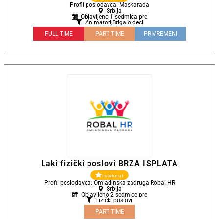
Profil poslodavca: Maskarada
Srbija
Objavljeno 1 sedmica pre
Animatori
,
Briga o deci
FULL TIME
PART TIME
PRIVREMENI
Laki fizički poslovi BRZA ISPLATA
Istaknut
Profil poslodavca: Omladinska zadruga Robal HR
Srbija
Objavljeno 2 sedmice pre
Fizički poslovi
PART TIME