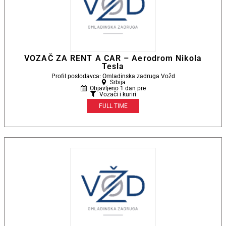
VOZAČ ZA RENT A CAR – Aerodrom Nikola
Tesla
Profil poslodavca: Omladinska zadruga Vožd
Srbija
Objavljeno 1 dan pre
Vozači i kuriri
FULL TIME