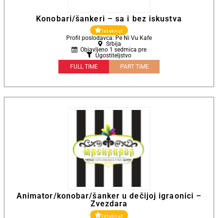
Konobari/šankeri – sa i bez iskustva
Istaknut
Profil poslodavca: Pe Ni Vu Kafe
Srbija
Objavljeno 1 sedmica pre
Ugostiteljstvo
FULL TIME
PART TIME
Animator/konobar/šanker u dečijoj igraonici –
Zvezdara
Istaknut