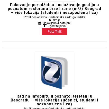
Pakovanje porudžbina i usluživanje gostiju u
poznatom restoranu brze hrane (m/ž) Beograd
– više lokacija (studenti i nezaposlena lica)
Profil poslodavca: Omladinska zadruga Indeks
Srbija
Objavljeno 4 sata pre
Ugostiteljstvo
FULL TIME
Rad na infopultu u poznatoj teretani u
Beogradu – više lokacija (učenici, studenti i
nezaposlena lica)
Profil poslodavca: Omladinska zadruga Indeks