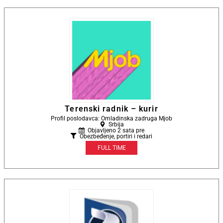
Terenski radnik – kurir
Profil poslodavca: Omladinska zadruga Mjob
Srbija
Objavljeno 2 sata pre
Obezbeđenje, portiri i redari
FULL TIME