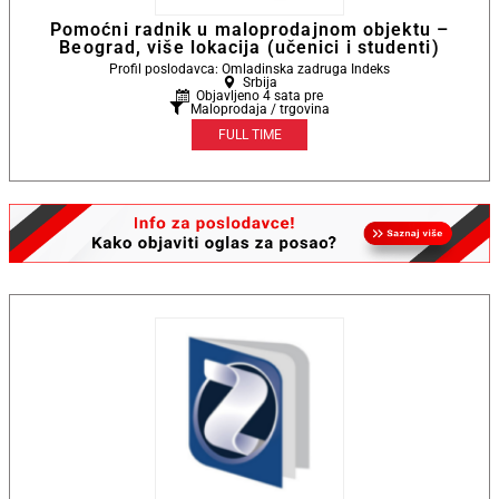
Pomoćni radnik u maloprodajnom objektu –
Beograd, više lokacija (učenici i studenti)
Profil poslodavca: Omladinska zadruga Indeks
Srbija
Objavljeno 4 sata pre
Maloprodaja / trgovina
FULL TIME