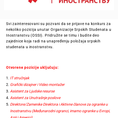
Svi zainteresovani su pozvani da se prijave na konkurs za
nekoliko pozicija unutar Organizacije Srpskih Studenata u
Inostranstvu (OSSI). Pridružite se timu i budite deo
zajednice koja radi na unapređenju položaja srpskih
studenata u inostranstvu.
Otvorene pozicije uključuju:
IT stručnjak
Grafički dizajner i Video montažer
Asistent za Ljudske resurse
Asistent za Unutrašnje poslove
Direktore/Zamenike Direktora i Aktivne članove za ogranke u
Inostranstvu (Međunarodni ogranci, imamo ogranke u Evropi,
Aziji i Americi)