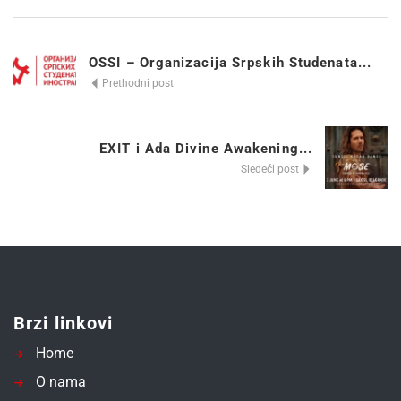
OSSI – Organizacija Srpskih Studenata...
Prethodni post
EXIT i Ada Divine Awakening...
Sledeći post
Brzi linkovi
Home
O nama