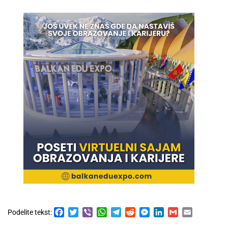
Facebook
Twitter
Viber
WhatsApp
Telegram
Reddit
Messenger
LinkedIn
Gmail
Email
Podelite tekst: